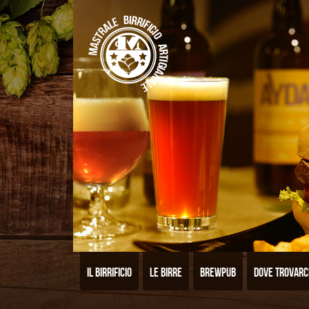
Il birrificio
Le birre
Brewpub
Dove trovarc