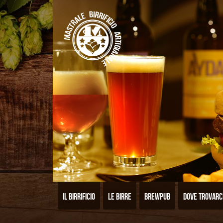
Il birrificio
Le birre
Brewpub
Dove trovarc