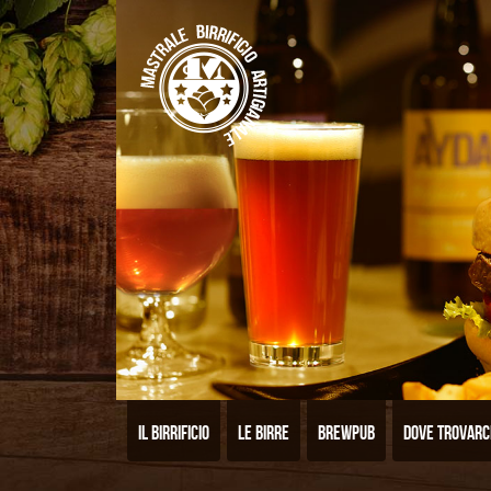
Il birrificio
Le birre
Brewpub
Dove trovarc