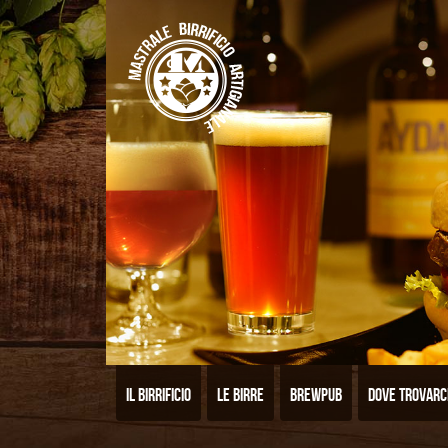
Il birrificio
Le birre
Brewpub
Dove trovarc