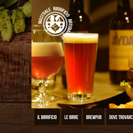
Il birrificio
Le birre
Brewpub
Dove trovarc