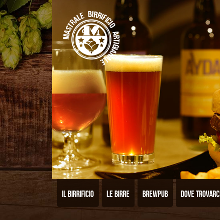
Il birrificio
Le birre
Brewpub
Dove trovarc