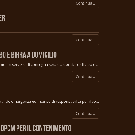
Continua...
ER
Continua...
BO E BIRRA A DOMICILIO
Informiamo che nei prossimi giorni attiveremo un servizio di consegna serale a domicilio di cibo e birra spillata pochi minuti prima della consegna. Il servizio sarà affidato a deliveroo. Vi informeremo quanto prima sulla data di attivazione e sul menu a domicilio.
Continua...
Siamo consapevoli di questo momento di grande emergenza ed il senso di responsabilità per il contenimento del COVID 19 è tale che abbiamo ritenuto opportuno chiudere il pub, per la vostra e la nostra salute. Il momento è difficile, ma se contribuiremo tutti ad evitare il diffondersi della malattia ne usciremo prima. Siamo vicini a tutti i gestori dei locali che hanno saputo prendere questa saggia decisione.
Continua...
 DPCM PER IL CONTENIMENTO