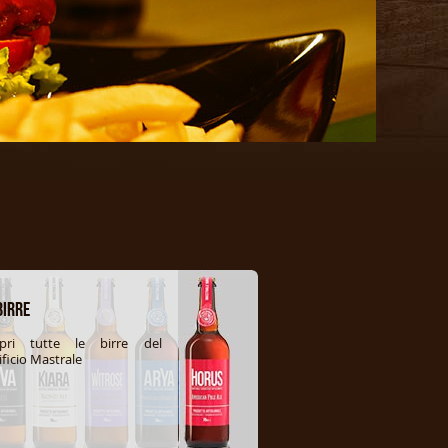
Birre
opri tutte le birre del
ificio Mastrale