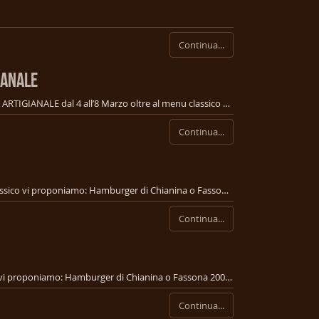
Continua...
IANALE
In occasione della SETTIMANA DELLA BIRRA ARTIGIANALE dal 4 all’8 Marzo oltre al menu classico MASTRALE propone: MENU DEGUSTAZIONE - Flan di spinaci con fondutina di taleggio servito con focaccia artigianale; - Hamburger da 150 gr a scelta dal menu con pane artigianale accompagnato da patatine fritte con salse con degustazione di due calici di birra o una pinta a scelta € 16
Continua...
Dal 26 Febbraio al 1 Marzo oltre al menu classico vi proponiamo: Hamburger di Chianina o Fassona 200 gr con insalata, crema di parmigiano, chips di melanzane e pomodorini dry accompagnato da patate fritte con salse ed una pinta della nostra birra artigianale a scelta € 16 Per informazioni e prenotazioni 3490909964 Caterina 3286467179
Continua...
Dal 19 al 23 Febbraio oltre al menu classico vi proponiamo: Hamburger di Chianina o Fassona 200 gr con insalata, pomodoro, scamorza alla griglia, salsa al tartufo e speck croccante, accompagnato da patatine fritte con salse ed una pinta della nostra birra artigianale € 16 Per informazioni e prenotazioni 3490909964 Caterina 3286467179
Continua...