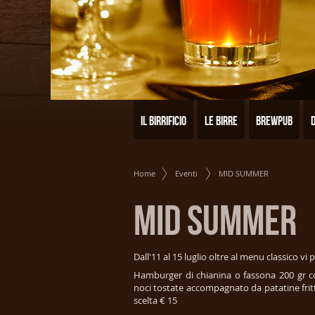
Il birrificio
Le birre
Brewpub
Home
Eventi
MID SUMMER
MID SUMMER
Dall'11 al 15 luglio oltre al menu classico v
Hamburger di chianina o fassona 200 gr co
noci tostate accompagnato da patatine fritte
scelta € 15