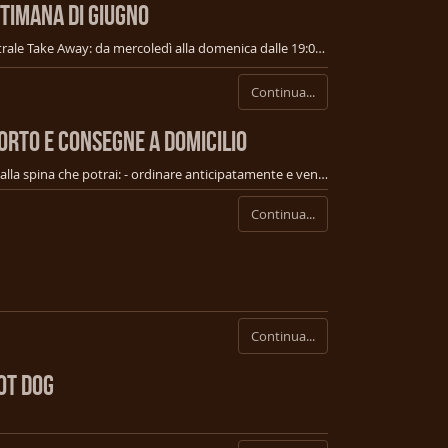
TTIMANA DI GIUGNO
QUESTA SETTIMANA AL MASTRALE: 👉 Mastrale Take Away: da mercoledì alla domenica dalle 19:00 alle 22:00 Ordina via 📞 349 0909964 oppure WhatsApp 349 0909964 oppure 📧 birra.mastrale@gmail.com e passa a ritirare 🚐 al Pub 👉 In alternativa via Deliveroo: https://deliveroo.it/…/camp…/mastrale-birrificio-artigianale ordina e aspetta la consegna a casa 👉 Mastrale Riapertura Pub: Venerdì 5 e sabato 6 apertura del pub dalle 20:00 alle 01:00.
Continua...
ORTO E CONSEGNE A DOMICILIO
Di seguito trovi i menu del cibo e della birra alla spina che potrai: - ordinare anticipatamente e venire a ritirare direttamente (solo una persona su appuntamento); - oredinare dalle ore 19:00 su https://deliveroo.it/it/menu/firenze/campi-bisenzio/mastrale-birrificio-artigianale Se la tua zona non è coperta da Deliveroo chiamaci con un po' di anticipo e potremo organizzare la consegna diretta. 3490909964
Continua...
Continua...
OT DOG