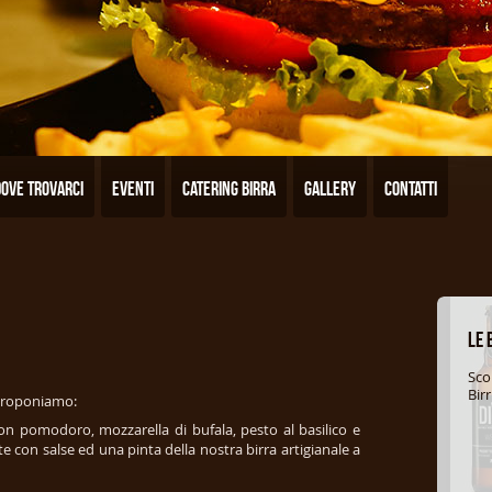
Dove trovarci
Eventi
Catering Birra
Gallery
Contatti
Le 
Sc
Birr
i proponiamo:
n pomodoro, mozzarella di bufala, pesto al basilico e
 con salse ed una pinta della nostra birra artigianale a