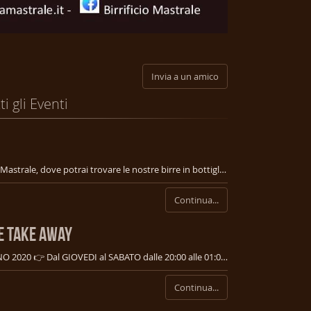
Invia a un amico
ti gli Eventi
www.shopbirramastrale.it E’ on line lo shop Mastrale, dove potrai trovare le nostre birre in bottiglia disponibili e poter usufruire delle relative offerte! 🍺🍺 👉Non ci sono minimi di acquisto, 👉imballo sicuro e gratuito, 👉puoi ordinare on line e venire a ritirare il tuo ordine al pub senza costi aggiuntivi.
Continua...
 E TAKE AWAY
ORARI DI APERTURA DEL PUB DAL 24 GIUGNO 2020 👉 Dal GIOVEDI al SABATO dalle 20:00 alle 01:00. DOMENICA chiuso Vi preghiamo di effettuare la prenotazione. 👉 Mastrale Take Away: da MERCOLEDI al SABATO dalle 19:00 alle 22:00 Ordina via 📞 349 0909964 oppure WhatsApp 349 0909964 oppure 📧 birra.mastrale@gmail.com e passa a ritirare 🚐 al Pub 👉 In alternativa via Deliveroo, ordina e aspetta la consegna a casa
Continua...