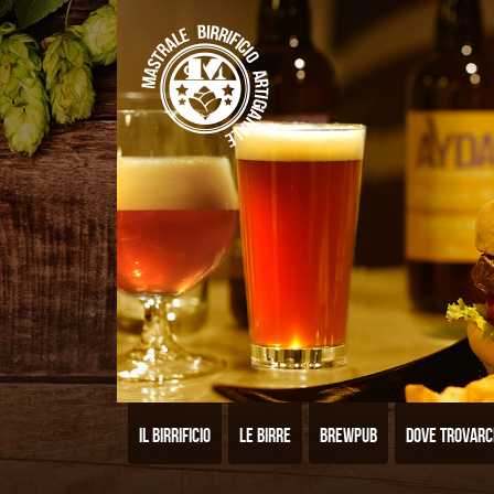
Il birrificio
Le birre
Brewpub
Dove trovarc