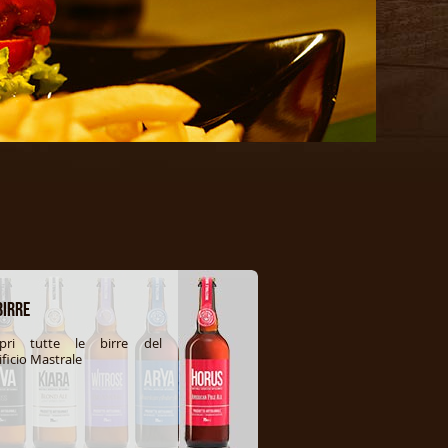
Birre
opri tutte le birre del
ificio Mastrale