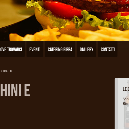
Dove trovarci
Eventi
Catering Birra
Gallery
Contatti
MBURGER
HINI E
Le 
Sc
Birr