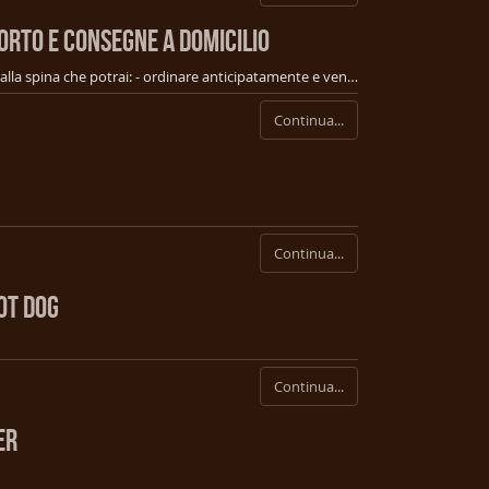
ORTO E CONSEGNE A DOMICILIO
Di seguito trovi i menu del cibo e della birra alla spina che potrai: - ordinare anticipatamente e venire a ritirare direttamente (solo una persona su appuntamento); - oredinare dalle ore 19:00 su https://deliveroo.it/it/menu/firenze/campi-bisenzio/mastrale-birrificio-artigianale Se la tua zona non è coperta da Deliveroo chiamaci con un po' di anticipo e potremo organizzare la consegna diretta. 3490909964
Continua...
Continua...
OT DOG
Continua...
ER