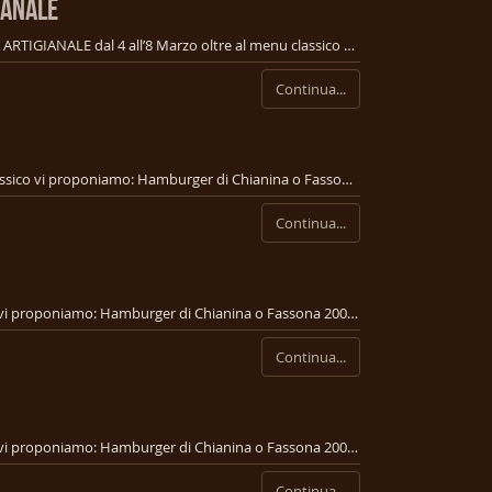
IANALE
In occasione della SETTIMANA DELLA BIRRA ARTIGIANALE dal 4 all’8 Marzo oltre al menu classico MASTRALE propone: MENU DEGUSTAZIONE - Flan di spinaci con fondutina di taleggio servito con focaccia artigianale; - Hamburger da 150 gr a scelta dal menu con pane artigianale accompagnato da patatine fritte con salse con degustazione di due calici di birra o una pinta a scelta € 16
Continua...
Dal 26 Febbraio al 1 Marzo oltre al menu classico vi proponiamo: Hamburger di Chianina o Fassona 200 gr con insalata, crema di parmigiano, chips di melanzane e pomodorini dry accompagnato da patate fritte con salse ed una pinta della nostra birra artigianale a scelta € 16 Per informazioni e prenotazioni 3490909964 Caterina 3286467179
Continua...
Dal 19 al 23 Febbraio oltre al menu classico vi proponiamo: Hamburger di Chianina o Fassona 200 gr con insalata, pomodoro, scamorza alla griglia, salsa al tartufo e speck croccante, accompagnato da patatine fritte con salse ed una pinta della nostra birra artigianale € 16 Per informazioni e prenotazioni 3490909964 Caterina 3286467179
Continua...
Dal 12 al 16 Febbraio oltre al menu classico vi proponiamo: Hamburger di Chianina o Fassona 200 gr con insalata, pomodorini confit, friarelli e stracciatella, accompagnato da patate fritte con salse ed una pinta della nostra birra artigianale a scelta € 16 Per informazioni e prenotazioni 3490909964 Caterina 3286467179
Continua...