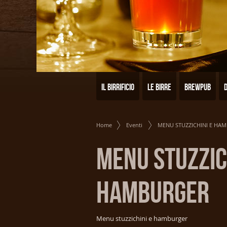
Il birrificio
Le birre
Brewpub
Home
Eventi
MENU STUZZICHINI E HA
MENU STUZZIC
HAMBURGER
Menu stuzzichini e hamburger