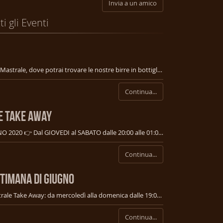
Invia a un amico
ti gli Eventi
www.shopbirramastrale.it E’ on line lo shop Mastrale, dove potrai trovare le nostre birre in bottiglia disponibili e poter usufruire delle relative offerte! 🍺🍺 👉Non ci sono minimi di acquisto, 👉imballo sicuro e gratuito, 👉puoi ordinare on line e venire a ritirare il tuo ordine al pub senza costi aggiuntivi.
Continua...
 E TAKE AWAY
ORARI DI APERTURA DEL PUB DAL 24 GIUGNO 2020 👉 Dal GIOVEDI al SABATO dalle 20:00 alle 01:00. DOMENICA chiuso Vi preghiamo di effettuare la prenotazione. 👉 Mastrale Take Away: da MERCOLEDI al SABATO dalle 19:00 alle 22:00 Ordina via 📞 349 0909964 oppure WhatsApp 349 0909964 oppure 📧 birra.mastrale@gmail.com e passa a ritirare 🚐 al Pub 👉 In alternativa via Deliveroo, ordina e aspetta la consegna a casa
Continua...
TTIMANA DI GIUGNO
QUESTA SETTIMANA AL MASTRALE: 👉 Mastrale Take Away: da mercoledì alla domenica dalle 19:00 alle 22:00 Ordina via 📞 349 0909964 oppure WhatsApp 349 0909964 oppure 📧 birra.mastrale@gmail.com e passa a ritirare 🚐 al Pub 👉 In alternativa via Deliveroo: https://deliveroo.it/…/camp…/mastrale-birrificio-artigianale ordina e aspetta la consegna a casa 👉 Mastrale Riapertura Pub: Venerdì 5 e sabato 6 apertura del pub dalle 20:00 alle 01:00.
Continua...