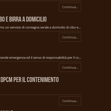
Continua...
BO E BIRRA A DOMICILIO
Informiamo che nei prossimi giorni attiveremo un servizio di consegna serale a domicilio di cibo e birra spillata pochi minuti prima della consegna. Il servizio sarà affidato a deliveroo. Vi informeremo quanto prima sulla data di attivazione e sul menu a domicilio.
Continua...
Siamo consapevoli di questo momento di grande emergenza ed il senso di responsabilità per il contenimento del COVID 19 è tale che abbiamo ritenuto opportuno chiudere il pub, per la vostra e la nostra salute. Il momento è difficile, ma se contribuiremo tutti ad evitare il diffondersi della malattia ne usciremo prima. Siamo vicini a tutti i gestori dei locali che hanno saputo prendere questa saggia decisione.
Continua...
 DPCM PER IL CONTENIMENTO
Continua...